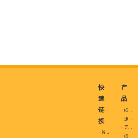
快
产
速
品
链
纸袋
服装辅料
接
无纺布袋
首页
纸盒