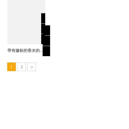
带有徽标的香水的时
尚纸板纸盒
1
2
»