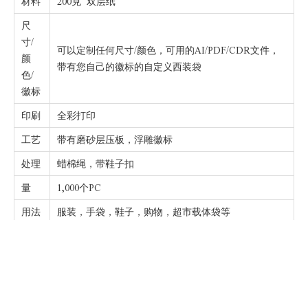
材料
200克 双层纸
尺
寸/
可以定制任何尺寸/颜色，可用的AI/PDF/CDR文件，
颜
带有您自己的徽标的自定义西装袋
色/
徽标
印刷
全彩打印
工艺
带有磨砂层压板，浮雕徽标
处理
蜡棉绳，带鞋子扣
量
1,000个PC
用法
服装，手袋，鞋子，购物，超市载体袋等
包装
通常在PP袋中25％，盒子中的100％
样品
费/
样品费为$ 50.00-100.00，您将在订单时退还样品费
铜板