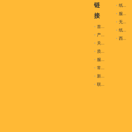
链
纸袋
服装辅料
接
无纺布袋
首页
纸盒
产品
西装袋
关于我们
质量控制
服务
常问问题
新闻
车间和设备（为什么选择我
联系我们
们）