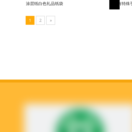
涂层纸白色礼品纸袋
带有特殊
1
2
»