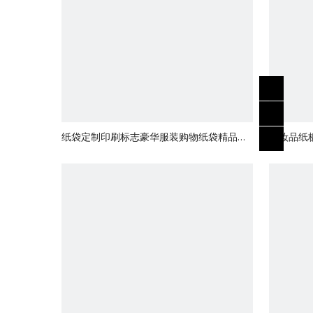
纸袋定制印刷标志豪华服装购物纸袋精品可
化妆品纸
回收礼品袋带织带绳