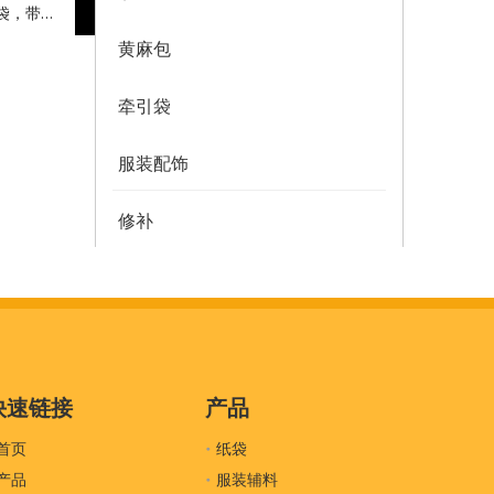
袋，带织
黄麻包
牵引袋
服装配饰
修补
多邮件袋
薄纸
服装密封
快速链接
产品
首页
吊牌
纸袋
产品
服装辅料