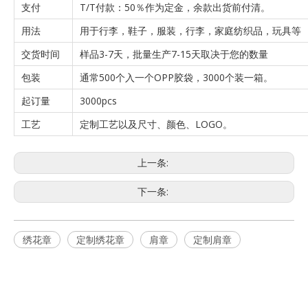
支付
T/T付款：50％作为定金，余款出货前付清。
用法
用于行李，鞋子，服装，行李，家庭纺织品，玩具等
交货时间
样品3-7天，批量生产7-15天取决于您的数量
包装
通常500个入一个OPP胶袋，3000个装一箱。
起订量
3000pcs
工艺
定制工艺以及尺寸、颜色、LOGO。
上一条:
下一条:
绣花章
定制绣花章
肩章
定制肩章