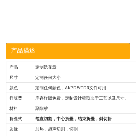
加入询价
篮
产品描述
产品
定制绣花章
尺寸
定制任何大小
颜色
定制任何颜色，AI/PDF/CDR文件可用
样版费
库存样版免费，定制设计稿取决于工艺以及尺寸。
材料
聚酯纱
折叠式
笔直切割，中心折叠，结束折叠，斜切折
边缘
加热，超声切割，切割