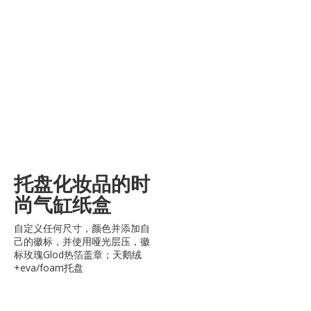
托盘化妆品的时
尚气缸纸盒
自定义任何尺寸，颜色并添加自
己的徽标，并使用哑光层压，徽
标玫瑰Glod热箔盖章；天鹅绒
+eva/foam托盘