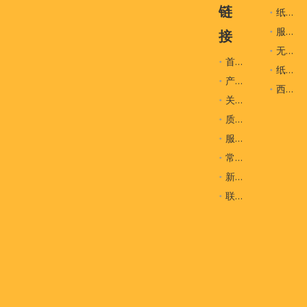
链
纸袋
用法
服装，手袋，鞋子，购物，超市载体袋等
服装辅料
接
包装
通常在PP袋中25％，一个盒子中的200％
无纺布袋
首页
样品费/铜板费
样品费为$ 100.00-200.00，您将在订单时退还
纸盒
产品
T/T付款：50％作为存款，一旦经过检查并准备
西装袋
支付
关于我们
量。）
质量控制
原产地
中国
服务
常问问题
新闻
产品展览
联系我们