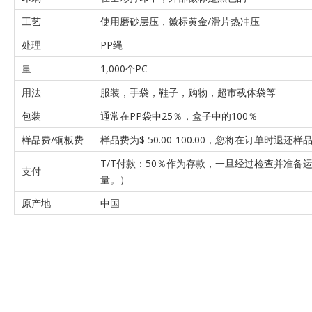
工艺
使用磨砂层压，徽标黄金/滑片热冲压
处理
PP绳
量
1,000个PC
用法
服装，手袋，鞋子，购物，超市载体袋等
包装
通常在PP袋中25％，盒子中的100％
样品费/铜板费
样品费为$ 50.00-100.00，您将在订单时退还样
T/T付款：50％作为存款，一旦经过检查并准备
支付
量。）
原产地
中国
产品展览