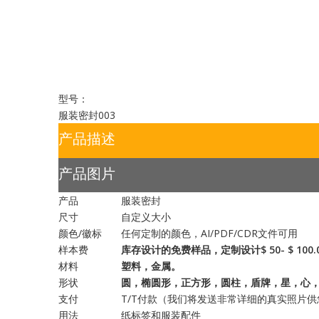
型号：
服装密封003
产品描述
产品图片
产品
服装密封
尺寸
自定义大小
颜色/徽标
任何定制的颜色，AI/PDF/CDR文件可用
样本费
库存设计的免费样品，定制设计$ 50- $ 10
材料
塑料，金属。
形状
圆，椭圆形，正方形，圆柱，盾牌，星，心，
支付
T/T付款（我们将发送非常详细的真实照片
用法
纸标签和服装配件