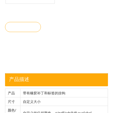
方。（标准为2.5mm）
询价
加入询价
篮
产品描述
产品
带有橡胶补丁和标签的挂钩
尺寸
自定义大小
颜色/
自定义的任何颜色，ai/pdf/cdr文件availabel