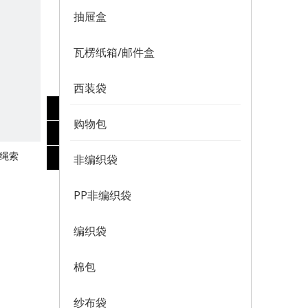
抽屉盒
瓦楞纸箱/邮件盒
西装袋
购物包
P绳索
非编织袋
PP非编织袋
编织袋
棉包
纱布袋