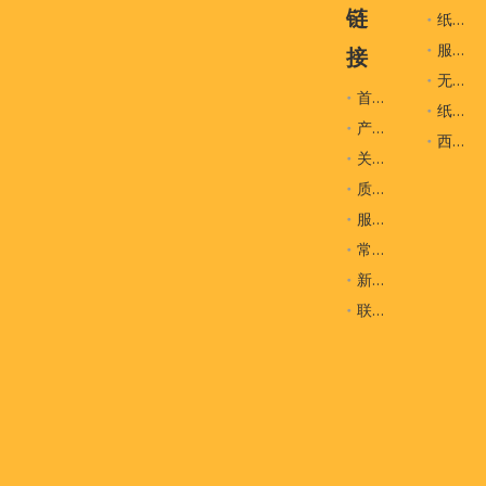
链
纸袋
AI或概述的PDF。因此，我们可以相应地与您联系。
服装辅料
接
通过电子邮件与我们联系
sales1@hklianxing.com
无纺布袋
首页
纸盒
产品
物品
专业纸袋
西装袋
关于我们
型号
S-004
质量控制
材料
250克专业纸
服务
尺寸/颜色/徽标
可以定制任何尺寸/颜色，可用的AI/PDF/CD
常问问题
新闻
工艺
徽标是金箔盖章和UV徽标
联系我们
处理
2cm黑色织带
量
1,000个PC
用法
服装，手袋，鞋子，购物，超市载体袋等
包装
通常在PP袋中25％，盒子中的100％
样品费/铜板费
样品费为$ 50.00-100.00，您将在订单时退还样品