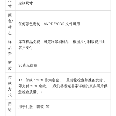
尺
定制尺寸
寸
颜
色/
任何颜色定制，AI/PDF/CDR 文件可用
标
志
样
库存样品免费，可定制印刷样品，根据尺寸制版费用由
品
客户支付
费
材
80克无纺布
质
付
T/T 付款：50% 作为定金，一旦货物检查并准备发货，
款
即支付 50% 余款。（我们将发送非常详细的真实照片供
方
您检查质量。）
式
用
用于礼服、套装 等
途