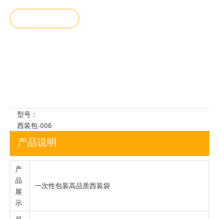
询价
加入询价
篮
型号：
西装包-006
产品说明
产
品
一次性包装高品质西装袋
展
示