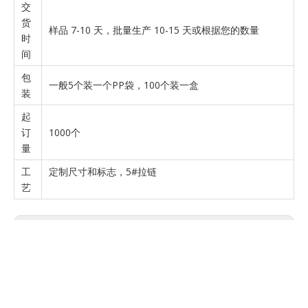
交
货
样品 7-10 天，批量生产 10-15 天或根据您的数量
时
间
包
一般5个装一个PP袋，100个装一盒
装
起
订
1000个
量
工
定制尺寸和标志，5#拉链
艺
上一条:
下一条:
一次性西装袋
用于健身健身式服装袋