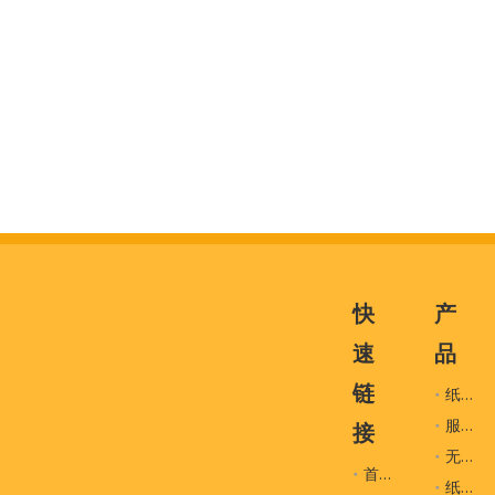
快
产
速
品
链
纸袋
服装辅料
接
无纺布袋
首页
纸盒