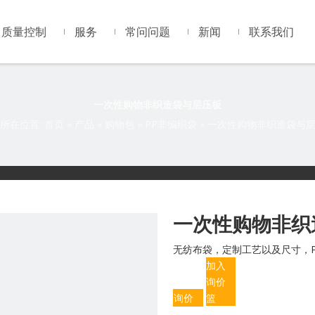
质量控制
服务
常问问题
新闻
联系我们
一次性购物非织造袋与层压板
所在位置:
首页
»
产品
»
购物包
»
PP非编织袋
»
一次性购物非织造袋与
一次性购物非织
无纺布袋，定制工艺以及尺寸，P
加入
询价
询价
篮