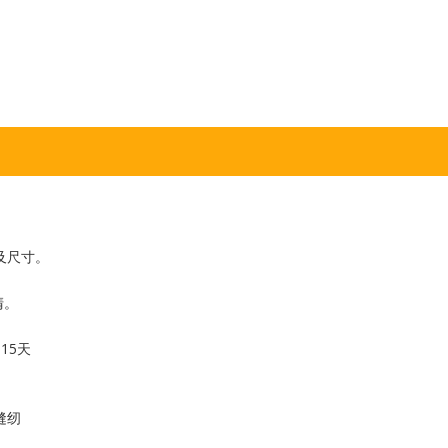
及尺寸。
清。
15天
缝纫