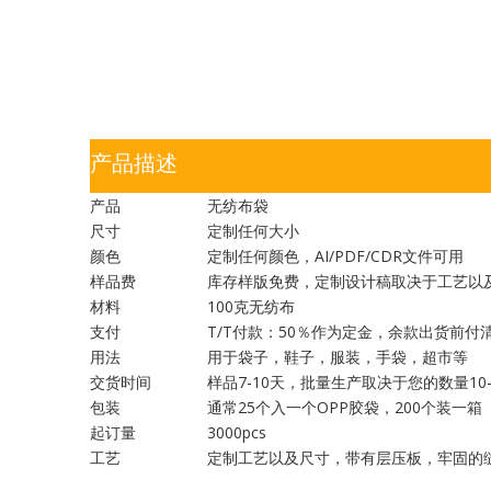
产品描述
产品
无纺布袋
尺寸
定制任何大小
颜色
定制任何颜色，AI/PDF/CDR文件可用
样品费
库存样版免费，定制设计稿取决于工艺以
材料
100克无纺布
支付
T/T付款：50％作为定金，余款出货前付
用法
用于袋子，鞋子，服装，手袋，超市等
交货时间
样品7-10天，批量生产取决于您的数量10-
包装
通常25个入一个OPP胶袋，200个装一箱
起订量
3000pcs
工艺
定制工艺以及尺寸，带有层压板，牢固的