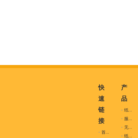
快
产
速
品
链
纸袋
服装辅料
接
无纺布袋
首页
纸盒