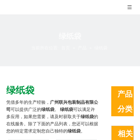
绿纸袋
当前所在位置:
首页
»
产品
»
绿纸袋
绿纸袋
产品
凭借多年的生产经验，
广州联兴包装制品有限公
分类
司
可以提供广泛的
绿纸袋
。
绿纸袋
可以满足许
多应用，如果您需要，请及时获取关于
绿纸袋
的
在线服务。除了下面的产品列表，您还可以根据
您的特定需求定制您自己独特的
绿纸袋
。
相关