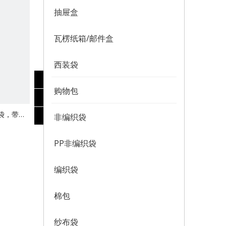
抽屉盒
瓦楞纸箱/邮件盒
西装袋
购物包
袋，带织
非编织袋
PP非编织袋
编织袋
棉包
纱布袋