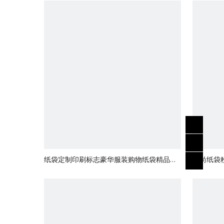
纸袋定制印刷标志豪华服装购物纸袋精品可
时尚纸袋
回收礼品袋带织带绳