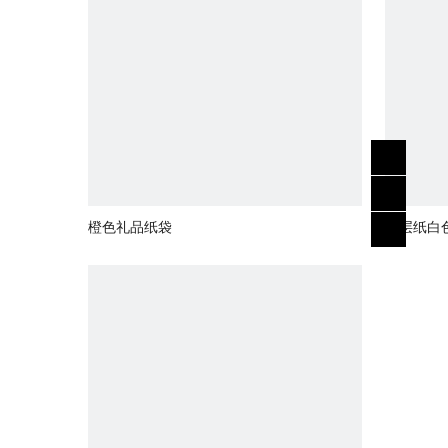
橙色礼品纸袋
涂层纸白