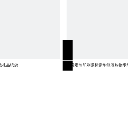
色礼品纸袋
纸袋定制印刷徽标豪华服装购物纸
带绳的精品可回收礼品袋