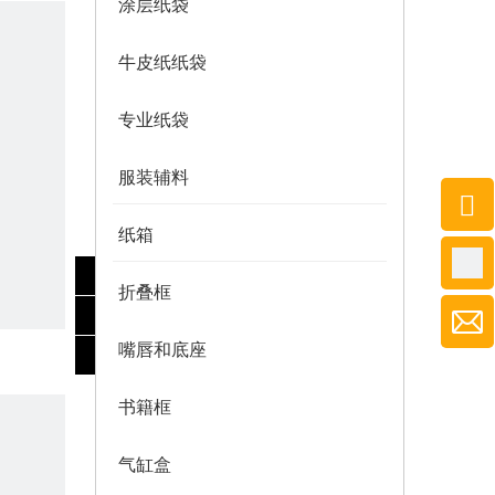
涂层纸袋
牛皮纸纸袋
专业纸袋
服装辅料
纸箱
折叠框
嘴唇和底座
书籍框
气缸盒