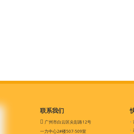
联系我们

广州市白云区尖彭路12号
一力中心2#楼507-509室