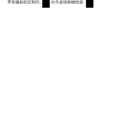
带有徽标的定制印刷
白牛皮纸购物纸袋
可回收牛皮纸纸袋