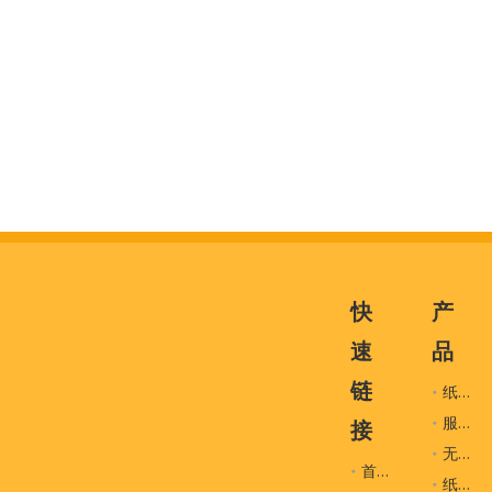
快
产
速
品
链
纸袋
服装辅料
接
无纺布袋
首页
纸盒