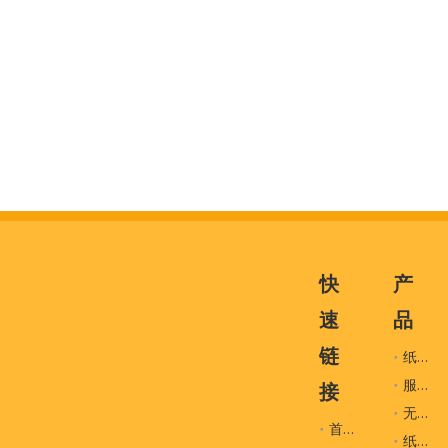
快
产
速
品
链
纸袋
服装辅料
接
无纺布袋
首页
纸盒