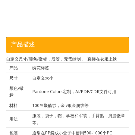
篮
产品描述
自定义尺寸/颜色/徽标，后胶，无需缝制， 直接在衣服上铁
产品
绣花标签
尺寸
自定义大小
颜色/徽
Pantone Colors定制，AI/PDF/CDR文件可用
标
材料
100％聚酯纱，金 /银金属线等
服装，袋子，帽，学校和军装，手臂贴，肩膀徽章
用法
等。
包装
通常在PP袋或小盒子中使用500-1000个PC