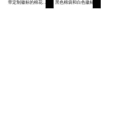
带定制徽标的棉花袋
黑色棉袋和白色徽标
促销购物棉袋