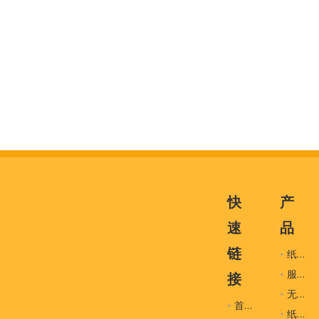
快
产
速
品
链
纸袋
服装辅料
接
无纺布袋
首页
纸盒