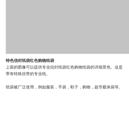
特色信封纸袋红色购物纸袋
上面的图像可以提供专业信封纸袋红色购物纸袋的详细景色。这是
带有特殊丝带的专业纸。
纸袋被广泛使用，例如服装，手袋，鞋子，购物，超市载体袋等。
任何尺寸和颜色都可以自定义。您可以将艺术品发送给我们，例如
AI或概述的PDF。因此，我们可以相应地与您联系。
通过电子邮件与我们联系
sales1@hklianxing.com