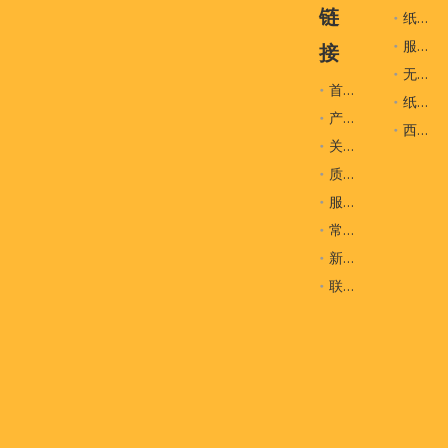
原产地
中国
链
纸袋
服装辅料
接
产品展览
无纺布袋
首页
纸盒
产品
西装袋
关于我们
质量控制
服务
常问问题
新闻
联系我们