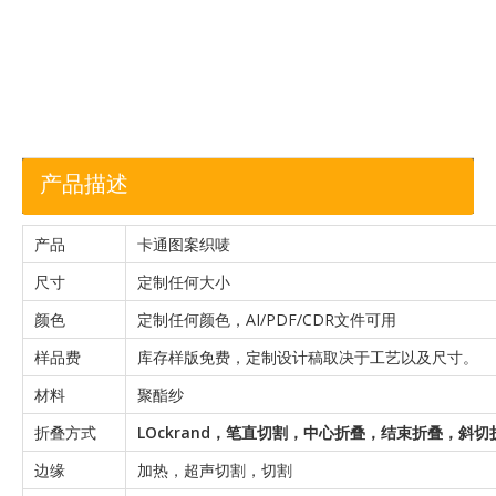
加入询价
篮
产品描述
产品
卡通图案织唛
尺寸
定制任何大小
颜色
定制任何颜色，AI/PDF/CDR文件可用
样品费
库存样版免费，定制设计稿取决于工艺以及尺寸。
材料
聚酯纱
折叠方式
L
Ockrand，
笔直切割，中心折叠，结束折叠，斜切
边缘
加热，超声切割，切割