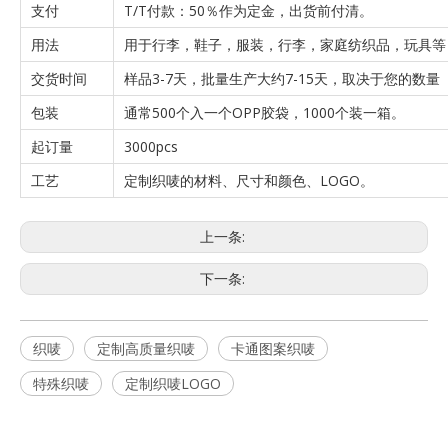
支付
T/T付款：50％作为定金，出货前付清。
用法
用于行李，鞋子，服装，行李，家庭纺织品，玩具等
交货时间
样品3-7天，批量生产大约7-15天，取决于您的数量
包装
通常500个入一个OPP胶袋，1000个装一箱。
起订量
3000pcs
工艺
定制织唛的材料、尺寸和颜色、LOGO。
上一条:
下一条:
织唛
定制高质量织唛
卡通图案织唛
特殊织唛
定制织唛LOGO