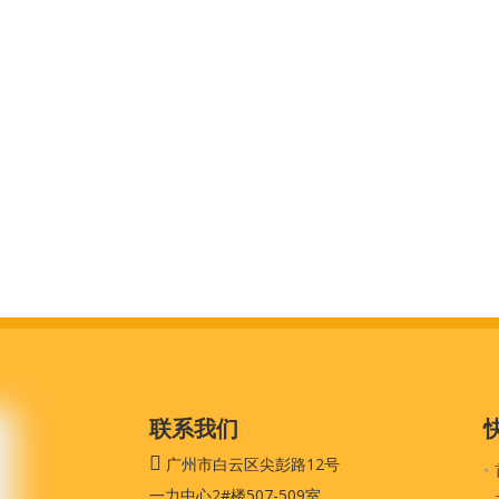
联系我们

广州市白云区尖彭路12号
一力中心2#楼507-509室